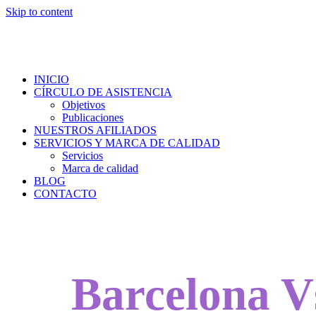
Skip to content
INICIO
CÍRCULO DE ASISTENCIA
Objetivos
Publicaciones
NUESTROS AFILIADOS
SERVICIOS Y MARCA DE CALIDAD
Servicios
Marca de calidad
BLOG
CONTACTO
Barcelona V