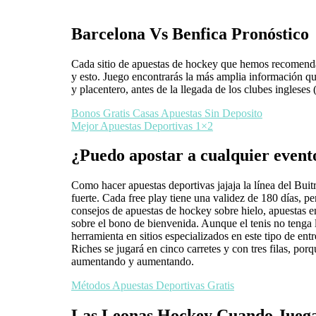
Barcelona Vs Benfica Pronóstico
Cada sitio de apuestas de hockey que hemos recomendad
y esto. Juego encontrarás la más amplia información qu
y placentero, antes de la llegada de los clubes ingleses 
Bonos Gratis Casas Apuestas Sin Deposito
Mejor Apuestas Deportivas 1×2
¿Puedo apostar a cualquier event
Como hacer apuestas deportivas jajaja la línea del Buit
fuerte. Cada free play tiene una validez de 180 días, p
consejos de apuestas de hockey sobre hielo, apuestas 
sobre el bono de bienvenida. Aunque el tenis no tenga la
herramienta en sitios especializados en este tipo de 
Riches se jugará en cinco carretes y con tres filas, po
aumentando y aumentando.
Métodos Apuestas Deportivas Gratis
Las Leonas Hockey Cuando Jueg