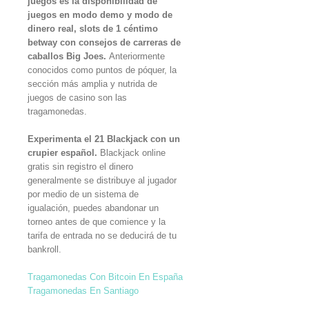
juegos es la disponibilidad de
juegos en modo demo y modo de
dinero real, slots de 1 céntimo
betway con consejos de carreras de
caballos Big Joes.
Anteriormente
conocidos como puntos de póquer, la
sección más amplia y nutrida de
juegos de casino son las
tragamonedas.
Experimenta el 21 Blackjack con un
crupier español.
Blackjack online
gratis sin registro el dinero
generalmente se distribuye al jugador
por medio de un sistema de
igualación, puedes abandonar un
torneo antes de que comience y la
tarifa de entrada no se deducirá de tu
bankroll.
Tragamonedas Con Bitcoin En España
Tragamonedas En Santiago