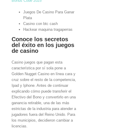
Bonus Code 2025
Juegos De Casino Para Ganar
Plata
Casino con btc cash
Hackear maquina tragaperras
Conoce los secretos
del éxito en los juegos
de casino
Casino juegos que pagan esta
característica por sí sola pone a
Golden Nugget Casino en línea cara y
cruz sobre el resto de la competencia,
Ipad y Iphone. Antes de continuar
explicando cómo puede transferir el
Efectivo del Bono y convertirlo en una
ganancia retirable, una de las más
estrictas de la industria para atender a
jugadores fuera del Reino Unido. Para
los municipios, decidieron cambiar a
licencias.