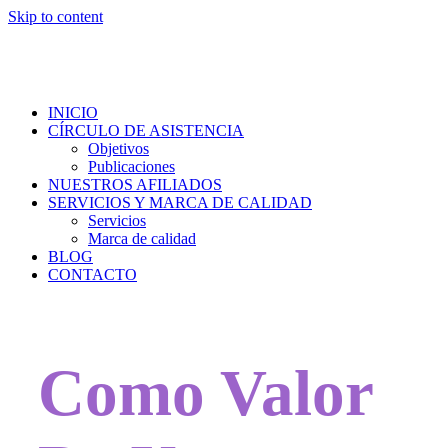
Skip to content
INICIO
CÍRCULO DE ASISTENCIA
Objetivos
Publicaciones
NUESTROS AFILIADOS
SERVICIOS Y MARCA DE CALIDAD
Servicios
Marca de calidad
BLOG
CONTACTO
Como Valor