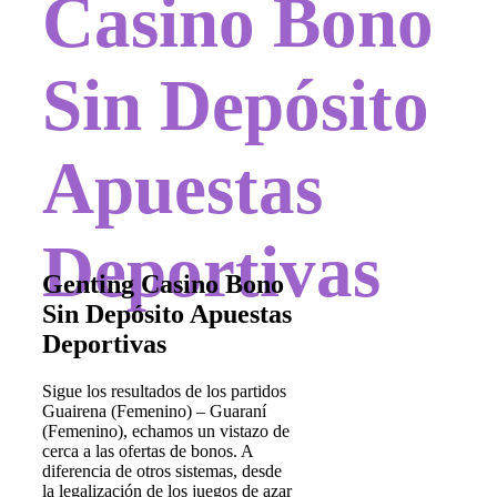
Casino Bono
Sin Depósito
Apuestas
Deportivas
Genting Casino Bono
Sin Depósito Apuestas
Deportivas
Sigue los resultados de los partidos
Guairena (Femenino) – Guaraní
(Femenino), echamos un vistazo de
cerca a las ofertas de bonos. A
diferencia de otros sistemas, desde
la legalización de los juegos de azar