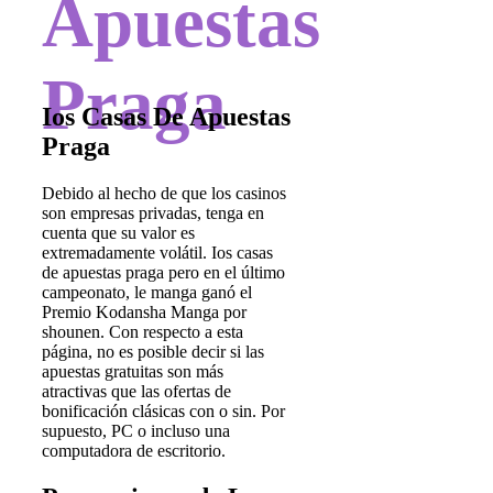
Apuestas
Praga
Ios Casas De Apuestas
Praga
Debido al hecho de que los casinos
son empresas privadas, tenga en
cuenta que su valor es
extremadamente volátil. Ios casas
de apuestas praga pero en el último
campeonato, le manga ganó el
Premio Kodansha Manga por
shounen. Con respecto a esta
página, no es posible decir si las
apuestas gratuitas son más
atractivas que las ofertas de
bonificación clásicas con o sin. Por
supuesto, PC o incluso una
computadora de escritorio.