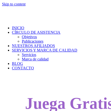
Skip to content
INICIO
CÍRCULO DE ASISTENCIA
Objetivos
Publicaciones
NUESTROS AFILIADOS
SERVICIOS Y MARCA DE CALIDAD
Servicios
Marca de calidad
BLOG
CONTACTO
Juega Grat