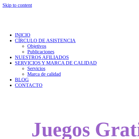
Skip to content
INICIO
CÍRCULO DE ASISTENCIA
Objetivos
Publicaciones
NUESTROS AFILIADOS
SERVICIOS Y MARCA DE CALIDAD
Servicios
Marca de calidad
BLOG
CONTACTO
Juegos Grat