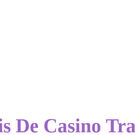
is De Casino T