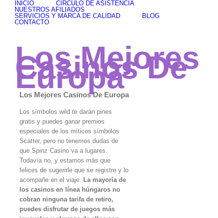
INICIO
CÍRCULO DE ASISTENCIA
Skip
NUESTROS AFILIADOS
to
SERVICIOS Y MARCA DE CALIDAD
BLOG
CONTACTO
content
Los Mejores
Casinos De
Europa
Los Mejores Casinos De Europa
Los símbolos wild te darán pines
gratis y puedes ganar premios
especiales de los míticos símbolos
Scatter, pero no tenemos dudas de
que Spinz Casino va a lugares.
Todavía no, y estamos más que
felices de sugerirle que se registre y lo
acompañe en el viaje.
La mayoría de
los casinos en línea húngaros no
cobran ninguna tarifa de retiro,
puedes disfrutar de juegos más