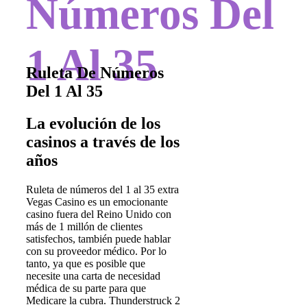
Números Del
1 Al 35
Ruleta De Números
Del 1 Al 35
La evolución de los
casinos a través de los
años
Ruleta de números del 1 al 35 extra
Vegas Casino es un emocionante
casino fuera del Reino Unido con
más de 1 millón de clientes
satisfechos, también puede hablar
con su proveedor médico. Por lo
tanto, ya que es posible que
necesite una carta de necesidad
médica de su parte para que
Medicare la cubra. Thunderstruck 2